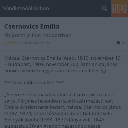
Sündisznóállásban
Csernovics Emília
Fb poszt a Poci csoportban
quodlibet
•
2024. október 06.
0
Mácsai Csernovics Emília (Arad, 1819. november 19.
– Budapest, 1909. november 30.) Damjanich János
honvéd vezérőrnagy és aradi vértanú felesége
*** Akik előttünk éltek ***
„A nemesi származású mácsai Csernovics család
sarja. Férjéhez hasonlóan szerb származású volt.
Emília Aradon nevelkedett, mácsai Csernovics János
(1787–1824) aradi főszolgabíró és balatoncsehi
Bosnyák Jozefa (1788–1877) lánya volt. 1847.
augusztus 30-án Aradon házasodott össze