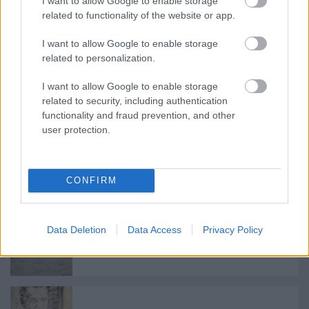
I want to allow Google to enable storage
asszonnyal, korabeli katonai szóhasználattal frontot
related to functionality of the website or app.
csinált és fővetéssel tisztelgett, amíg a hölgy elvonult
előtte. Ő fejbólintással viszonozta a köszöntést és
I want to allow Google to enable storage
némán haladt tovább. Soha egy szót nem szóltak
related to personalization.
egymáshoz, és senki nem tudná megmondani, mit
hordozhatott ez a két ember a lelkében."
I want to allow Google to enable storage
related to security, including authentication
functionality and fraud prevention, and other
user protection.
CONFIRM
Ajánlott bejegyzések:
Data Deletion
Data Access
Privacy Policy
Választások után