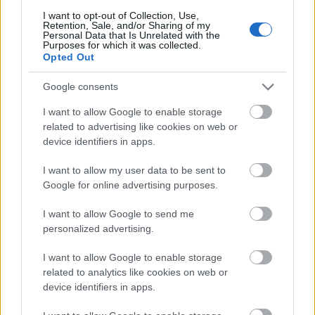
I want to opt-out of Collection, Use,
Retention, Sale, and/or Sharing of my
Personal Data that Is Unrelated with the
Purposes for which it was collected.
Opted Out
Google consents
"Arad után özvegyének jelentős vagyonát is
elkobozták, amit büszkeségből egész életében nem
I want to allow Google to enable storage
kért vissza Ferenc Józseftől. Gyermeke nem lévén
related to advertising like cookies on web or
árva lányok támogatása mellett szintén elárvult
device identifiers in apps.
unokahúga felnevelésében élte ki minden szeretetét,
emellett kilencvenéves korában bekövetkezett
I want to allow my user data to be sent to
haláláig ápolta hőn szeretett férje emlékét. Idővel
Google for online advertising purposes.
aztán úgy hozta a sors, hogy napi sétája során
rendszeresen összetalálkozott a klagenfurti
I want to allow Google to send me
száműzetéséből hazatért Görgei Artúrral, és korabeli
personalized advertising.
feljegyzések szerint ezek az érintkezések igen
I want to allow Google to enable storage
különös módon estek meg az életben maradt
related to analytics like cookies on web or
tábornok és a halott hős özvegye között.
device identifiers in apps.
Damjanichné érkezésekor a hadvezér megállt az
utcán, vigyázzállásban szembe fordult az