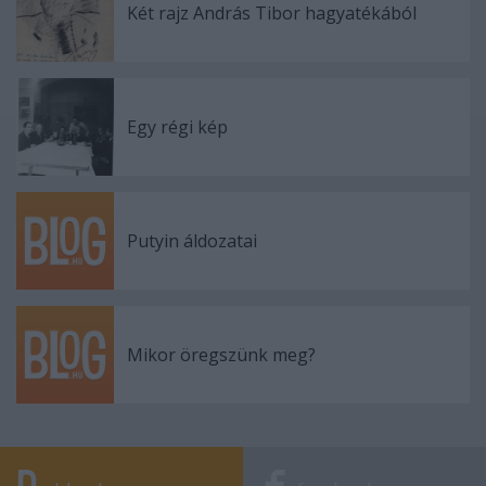
Két rajz András Tibor hagyatékából
Egy régi kép
Putyin áldozatai
Mikor öregszünk meg?