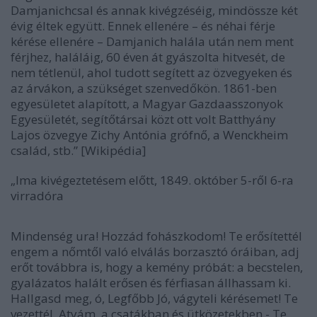
Damjanichcsal és annak kivégzéséig, mindössze két
évig éltek együtt. Ennek ellenére – és néhai férje
kérése ellenére – Damjanich halála után nem ment
férjhez, haláláig, 60 éven át gyászolta hitvesét, de
nem tétlenül, ahol tudott segített az özvegyeken és
az árvákon, a szükséget szenvedőkön. 1861-ben
egyesületet alapított, a Magyar Gazdaasszonyok
Egyesületét, segítőtársai közt ott volt Batthyány
Lajos özvegye Zichy Antónia grófnő, a Wenckheim
család, stb.” [Wikipédia]
„Ima kivégeztetésem előtt, 1849. október 5-ről 6-ra
virradóra
Mindenség ura! Hozzád fohászkodom! Te erősítettél
engem a nőmtől való elválás borzasztó óráiban, adj
erőt továbbra is, hogy a kemény próbát: a becstelen,
gyalázatos halált erősen és férfiasan állhassam ki.
Hallgasd meg, ó, Legfőbb Jó, vágyteli kérésemet! Te
vezettél. Atyám, a csatákban és ütközetekben - Te