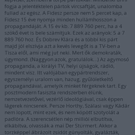
fogja a jelentéktelen pártok vircsaftját, unalomba
fullad az egész. A Fidesz persze nem 5 percet kap, a
Fidesz 15 éve nyomja minden hullámhosszon a
propagandáját. A 15 év kb. 7 889 760 perc, ha a 4
szökő évet is bele számítjuk. Ezek az arányok: 5 a 7
889 760 hoz. És Dobrev Klára és a többi kis párt
majd jól elszívja azt a kevés levegőt is a TV-ben a
Tisza elől, ami még jut neki. Mert ők demokraták,
úgymond. (Naggyon azok, gratulálok…) Az agymosó
propaganda, a királyi TV, helyi újságok, rádió,
mindent visz. Itt valójában egypártrendszer,
egyszemélyi uralom van, hazug, gyűlöletkeltő
propagandával, amelyik minket férgeknek tart. Egy
posztmodern fasiszta rendszerben élünk,
nemzetvezetővel, vezérlő ideológiával, csak éppen
lágerek nincsenek. Persze Horthy, Szálasi vagy Kádár
nem lopott, mint ezek, és nem köpött szotyolát a
padlóra. A szerencsétlen nép milliói elbutítva,
elkábítva, olvassák a mai Der Stürmert. Akkor a
torzképpel ábrázolt zsidót gúnyolták, gyalázták,