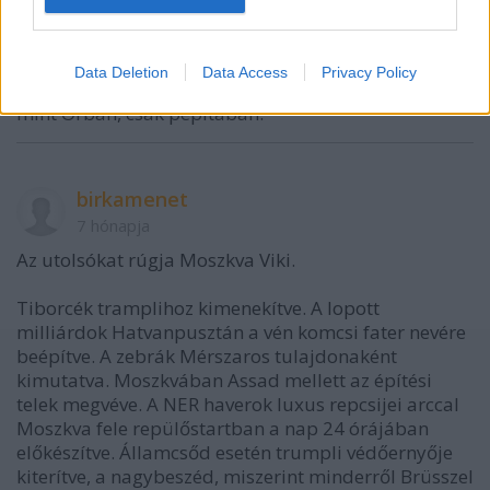
nemecsekerno_007
7 hónapja
Data Deletion
Data Access
Privacy Policy
Megint ugyanaz a mantra. Te is ugyanazt nyomod
mint Orbán, csak pepitában.
birkamenet
7 hónapja
Az utolsókat rúgja Moszkva Viki.
Tiborcék tramplihoz kimenekítve. A lopott
milliárdok Hatvanpusztán a vén komcsi fater nevére
beépítve. A zebrák Mérszaros tulajdonaként
kimutatva. Moszkvában Assad mellett az építési
telek megvéve. A NER haverok luxus repcsijei arccal
Moszkva fele repülőstartban a nap 24 órájában
előkészítve. Államcsőd esetén trumpli védőernyője
kiterítve, a nagybeszéd, miszerint minderről Brüsszel