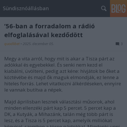
Sündisznóállásban
’56-ban a forradalom a rádió
elfoglalásával kezdődött
quodlibet
•
2025. december 05.
3
Megy a vita arról, hogy mit is akar a Tisza párt az
adókkal és egyebekkel. És senki nem kezd el
kiabálni, üvölteni, pedig azt kéne: hívjátok be őket a
köztévébe és majd ők maguk elmondják, ez lenne a
hiteles forrás. Lehet vitatkozni álkérdéseken, ennyire
le vannak butítva a népek.
Majd áprilisban lesznek választási műsorok, ahol
minden ellenzéki párt kap 5 percet. 5 percet kap a
DK, a Kutyák, a Mihazánk, talán még több párt is
lesz, és a Tisza is 5 percet kap, amelyik milliókat
képvisel, szemben a törpe pártokkal. Mindenki unni