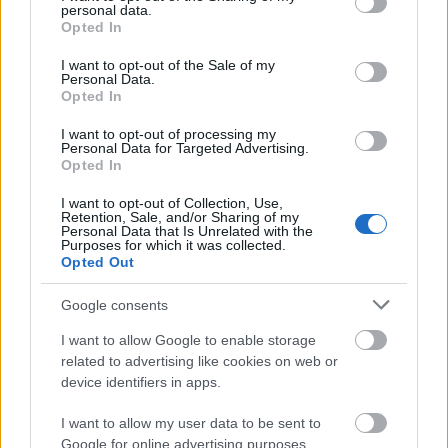
personal data.
grant or deny consent to Google and its third-party tags to
Magyar Péter ünnepi beszéde 2025.
Opted In
use your data for below specified purposes in below Google
október 23-án, a Hősök terén
consent section.
I want to opt-out of the Sale of my
Personal Data.
Opted In
I want to opt-out of processing my
Putyin áldozatai
Personal Data for Targeted Advertising.
Opted In
I want to opt-out of Collection, Use,
Retention, Sale, and/or Sharing of my
Personal Data that Is Unrelated with the
Tessék választani!
Purposes for which it was collected.
Opted Out
Google consents
I want to allow Google to enable storage
Tibor ezt nem úgy gondolja
related to advertising like cookies on web or
device identifiers in apps.
I want to allow my user data to be sent to
Google for online advertising purposes.