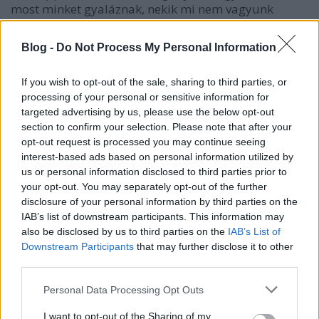
most minket gyaláznak, nekik mi nem vagyunk
magyarok. A rádió-tv okádja magából Orbán vezér
szózatát. Amíg nem csavarjuk ki a kezükből a
Blog -
Do Not Process My Personal Information
propaganda fegyverét, addig ez egy nagyon
egyenlőtlen küzdelem.
If you wish to opt-out of the sale, sharing to third parties, or
processing of your personal or sensitive information for
Nem írom le mit kéne tenni.
targeted advertising by us, please use the below opt-out
section to confirm your selection. Please note that after your
opt-out request is processed you may continue seeing
interest-based ads based on personal information utilized by
us or personal information disclosed to third parties prior to
your opt-out. You may separately opt-out of the further
disclosure of your personal information by third parties on the
Ajánlott bejegyzések:
IAB’s list of downstream participants. This information may
also be disclosed by us to third parties on the
IAB’s List of
Downstream Participants
that may further disclose it to other
Baráth Benjamin (1884 – 1965) somorjai
third parties.
asztalosmester kézzel írt önéletírása
Please note that this website/app uses one or more Google
Personal Data Processing Opt Outs
services and may gather and store information including but
not limited to your visit or usage behaviour. You may click to
I want to opt-out of the Sharing of my