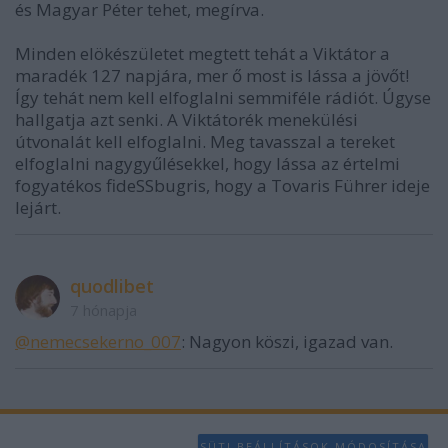
és Magyar Péter tehet, megírva.
Minden elökészületet megtett tehát a Viktátor a
maradék 127 napjára, mer ő most is lássa a jövőt!
Így tehát nem kell elfoglalni semmiféle rádiót. Úgyse
hallgatja azt senki. A Viktátorék menekülési
útvonalát kell elfoglalni. Meg tavasszal a tereket
elfoglalni nagygyűlésekkel, hogy lássa az értelmi
fogyatékos fideSSbugris, hogy a Tovaris Führer ideje
lejárt.
quodlibet
7 hónapja
@nemecsekerno_007
: Nagyon köszi, igazad van.
SÜTI BEÁLLÍTÁSOK MÓDOSÍTÁSA