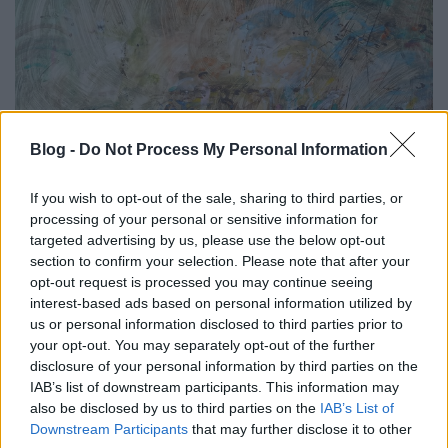
Blog -
Do Not Process My Personal Information
If you wish to opt-out of the sale, sharing to third parties, or
processing of your personal or sensitive information for
targeted advertising by us, please use the below opt-out
Játszótéren
section to confirm your selection. Please note that after your
opt-out request is processed you may continue seeing
quodlibet
•
2024. május 30.
2
interest-based ads based on personal information utilized by
us or personal information disclosed to third parties prior to
A játszótéren egy nagyfiú ütni kezd egy kisebbet egy
your opt-out. You may separately opt-out of the further
sodrófával, és közben röhög. Mi a helyes ilyenkor? Én
disclosure of your personal information by third parties on the
három álláspontot látok körvonalazódni a neten
IAB’s list of downstream participants. This information may
aktív magyar közönség körében:1. Vujity Tvrtko,
also be disclosed by us to third parties on the
IAB’s List of
Puzsér Róbert és mások véleménye: az a hibás aki
Downstream Participants
that may further disclose it to other