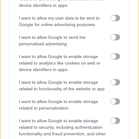
device identifiers in apps.
Tisztelt miniszterelnök úr! Ön ellenzi a
fegyverszállításokat. Ha szabad kérdeznem, szólt-e
I want to allow my user data to be sent to
Hszi Csin-ping elnök úrnak, hogy ne szállítson
Google for online advertising purposes.
fegyvert Oroszországnak? Tisztelt miniszterelnök úr!
Ön, mint a béke barátja, kérte-e valaha Putyin elnök
I want to allow Google to send me
urat, hogy állítsa le a háborút…
personalized advertising.
I want to allow Google to enable storage
related to analytics like cookies on web or
device identifiers in apps.
I want to allow Google to enable storage
related to functionality of the website or app.
I want to allow Google to enable storage
related to personalization.
I want to allow Google to enable storage
related to security, including authentication
functionality and fraud prevention, and other