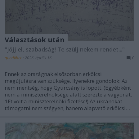
Választások után
"Jöjj el, szabadság! Te szülj nekem rendet..."
quodlibet
•
2026. április 16.
0
Ennek az országnak elsősorban erkölcsi
megújulásra van szüksége. Ilyenekre gondolok: Az
nem mentség, hogy Gyurcsány is lopott. (Egyébként
nem a miniszterelnöksége alatt szerezte a vagyonát,
1Ft volt a miniszterelnöki fizetése!) Az ukránokat
támogatni nem szégyen, hanem alapvető erkölcsi…