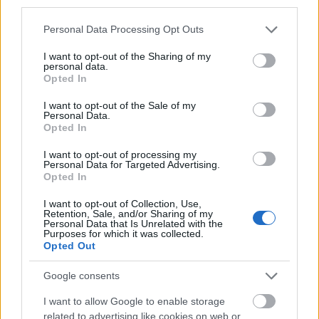
összeugrasztotta őket. 2. Dúró Dóra és Orbán…
third parties.
Please note that this website/app uses one or more Google
Personal Data Processing Opt Outs
services and may gather and store information including but
not limited to your visit or usage behaviour. You may click to
I want to opt-out of the Sharing of my
personal data.
grant or deny consent to Google and its third-party tags to
Opted In
use your data for below specified purposes in below Google
consent section.
I want to opt-out of the Sale of my
Personal Data.
Opted In
I want to opt-out of processing my
Personal Data for Targeted Advertising.
Opted In
I want to opt-out of Collection, Use,
Retention, Sale, and/or Sharing of my
Personal Data that Is Unrelated with the
Purposes for which it was collected.
Opted Out
Három kérdés Orbán Viktor
miniszterelnök úrhoz
Google consents
quodlibet
•
2024. május 21.
0
I want to allow Google to enable storage
related to advertising like cookies on web or