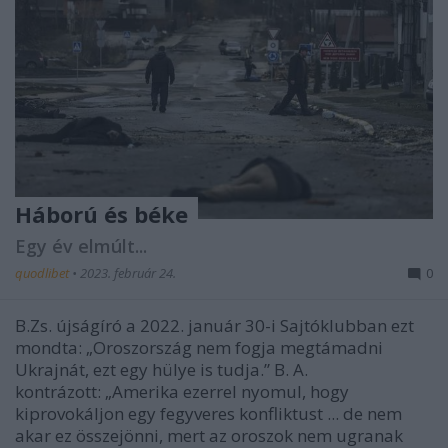
Háború és béke
Egy év elmúlt...
quodlibet
•
2023. február 24.
0
B.Zs. újságíró a 2022. január 30-i Sajtóklubban ezt
mondta: „Oroszország nem fogja megtámadni
Ukrajnát, ezt egy hülye is tudja.” B. A.
kontrázott: „Amerika ezerrel nyomul, hogy
kiprovokáljon egy fegyveres konfliktust ... de nem
akar ez összejönni, mert az oroszok nem ugranak