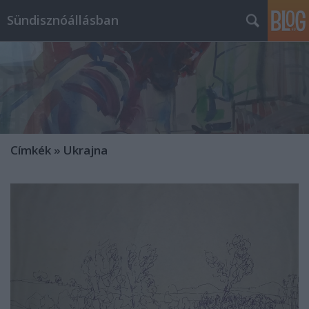
Sündisznóállásban
Címkék
»
Ukrajna